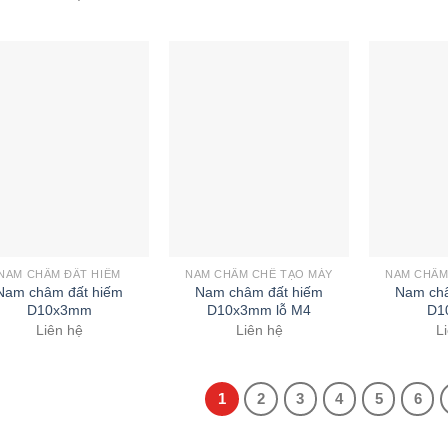
NAM CHÂM ĐẤT HIẾM
NAM CHÂM CHẾ TẠO MÁY
NAM CHÂM
Nam châm đất hiếm
Nam châm đất hiếm
Nam châ
D10x3mm
D10x3mm lỗ M4
D1
Liên hệ
Liên hệ
L
1
2
3
4
5
6