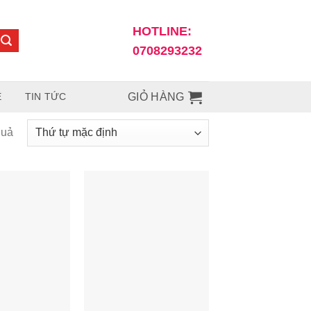
HOTLINE:
0708293232
Ệ
TIN TỨC
GIỎ HÀNG
quả