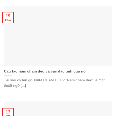
19
Th10
Cấu tạo nam châm dẻo và các đặc tính của nó
Tại sao có tên gọi NAM CHÂM DẺO? “Nam châm dẻo” là một
thuật ngữ [...]
13
Th6