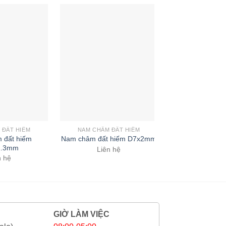
 ĐẤT HIẾM
NAM CHÂM ĐẤT HIẾM
NAM CHÂM CHẾ
 đất hiếm
Nam châm đ
Nam châm đất hiếm D7x2mm
1.3mm
D12.5x
Liên hệ
n hệ
Liên 
GIỜ LÀM VIỆC