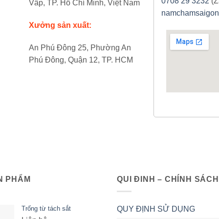
0708 29 3232
(Z
Vấp, TP. Hồ Chí Minh, Việt Nam
namchamsaigon
Xưởng sản xuất:
An Phú Đông 25, Phường An
Phú Đông, Quận 12, TP. HCM
N PHẨM
QUI ĐINH – CHÍNH SÁCH
Trống từ tách sắt
QUY ĐỊNH SỬ DỤNG