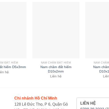
ÂM ĐẤT HIẾM
NAM CHÂM ĐẤT HIẾM
NAM CHÂM
Nam châm đất hiếm
Nam châm
ất hiếm D5x3mm
D10x2mm
D10x
iên hệ
Liên hệ
Liê
Chi nhánh Hồ Chí Minh
LIÊN HỆ
128 Lê Đức Thọ, P 6, Quận Gò